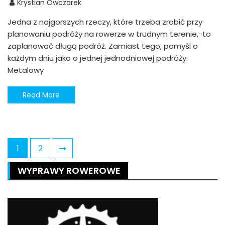
Krystian Owczarek
Jedna z najgorszych rzeczy, które trzeba zrobić przy
planowaniu podróży na rowerze w trudnym terenie,-to
zaplanować długą podróż. Zamiast tego, pomyśl o
każdym dniu jako o jednej jednodniowej podróży.
Metalowy
Read More
1
2
Nawigacja
WYPRAWY ROWEROWE
po
wpisach